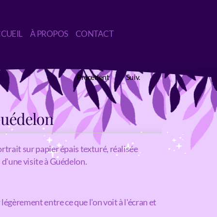
CUEIL
À PROPOS
CONTACT
Précédent
Suiv.
Guédelon
rtrait sur papier épais texturé, réalisée
 d'une visite à Guédelon.
légèrement entre ce que l'on voit à l'écran et