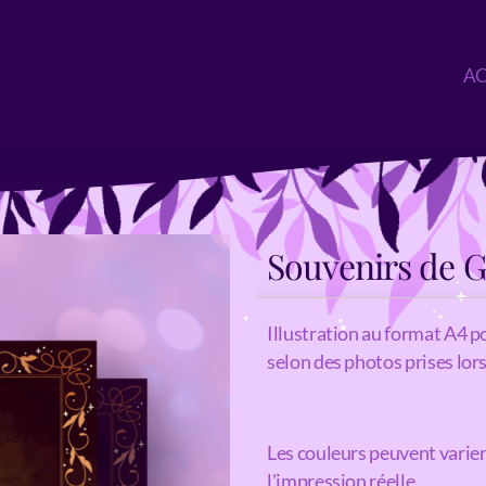
AC
Souvenirs de 
Illustration au format A4 po
selon des photos prises lors
Les couleurs peuvent varier 
l'impression réelle.