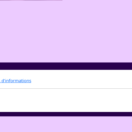
s d'informations
2882 St-Ursanne - Suisse