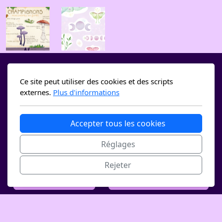
Ce site peut utiliser des cookies et des scripts
externes.
Plus d'informations
Accepter tous les cookies
2882 St-Ursanne - Suisse
Réglages
Rejeter
Conditions générales
Politique de confidentialité
Mori Illustration ©2026, Tous droits réservés.